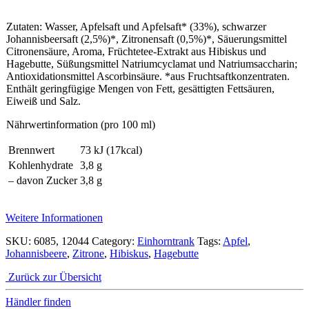
Zutaten: Wasser, Apfelsaft und Apfelsaft* (33%), schwarzer
Johannisbeersaft (2,5%)*, Zitronensaft (0,5%)*, Säuerungsmittel
Citronensäure, Aroma, Früchtetee-Extrakt aus Hibiskus und
Hagebutte, Süßungsmittel Natriumcyclamat und Natriumsaccharin;
Antioxidationsmittel Ascorbinsäure. *aus Fruchtsaftkonzentraten.
Enthält geringfügige Mengen von Fett, gesättigten Fettsäuren,
Eiweiß und Salz.
Nährwertinformation (pro 100 ml)
Brennwert
73 kJ (17kcal)
Kohlenhydrate
3,8 g
– davon Zucker
3,8 g
Weitere Informationen
SKU:
6085, 12044
Category:
Einhorntrank
Tags:
Apfel
,
Johannisbeere
,
Zitrone
,
Hibiskus
,
Hagebutte
Zurück zur Übersicht
Händler finden