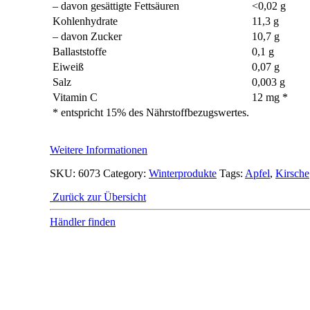
– davon gesättigte Fettsäuren
<0,02 g
Kohlenhydrate
11,3 g
– davon Zucker
10,7 g
Ballaststoffe
0,1 g
Eiweiß
0,07 g
Salz
0,003 g
Vitamin C
12 mg *
* entspricht 15% des Nährstoffbezugswertes.
Weitere Informationen
SKU:
6073
Category:
Winterprodukte
Tags:
Apfel
,
Kirsche
Zurück zur Übersicht
Händler finden