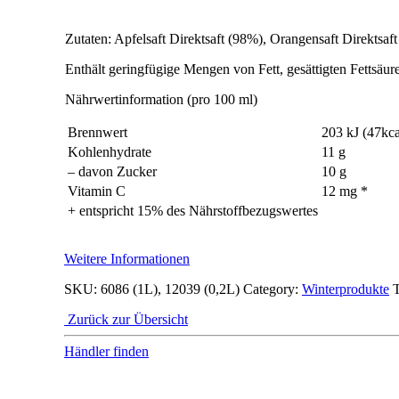
Zutaten: Apfelsaft Direktsaft (98%), Orangensaft Direktsa
Enthält geringfügige Mengen von Fett, gesättigten Fettsäur
Nährwertinformation (pro 100 ml)
Brennwert
203 kJ (47kca
Kohlenhydrate
11 g
– davon Zucker
10 g
Vitamin C
12 mg *
+ entspricht 15% des Nährstoffbezugswertes
Weitere Informationen
SKU:
6086 (1L), 12039 (0,2L)
Category:
Winterprodukte
T
Zurück zur Übersicht
Händler finden