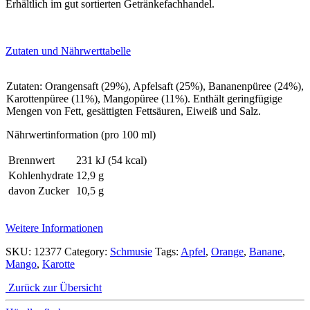
Erhältlich im gut sortierten Getränkefachhandel.
Zutaten und Nährwerttabelle
Zutaten: Orangensaft (29%), Apfelsaft (25%), Bananenpüree (24%),
Karottenpüree (11%), Mangopüree (11%). Enthält geringfügige
Mengen von Fett, gesättigten Fettsäuren, Eiweiß und Salz.
Nährwertinformation (pro 100 ml)
Brennwert
231 kJ (54 kcal)
Kohlenhydrate
12,9 g
davon Zucker
10,5 g
Weitere Informationen
SKU:
12377
Category:
Schmusie
Tags:
Apfel
,
Orange
,
Banane
,
Mango
,
Karotte
Zurück zur Übersicht