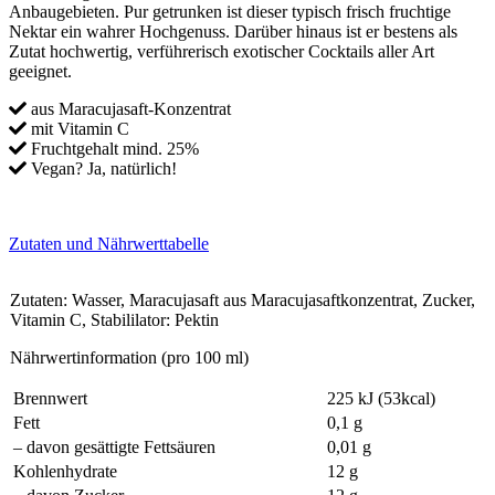
Anbaugebieten. Pur getrunken ist dieser typisch frisch fruchtige
Nektar ein wahrer Hochgenuss. Darüber hinaus ist er bestens als
Zutat hochwertig, verführerisch exotischer Cocktails aller Art
geeignet.
aus Maracujasaft-Konzentrat
mit Vitamin C
Fruchtgehalt mind. 25%
Vegan? Ja, natürlich!
Zutaten und Nährwerttabelle
Zutaten: Wasser, Maracujasaft aus Maracujasaftkonzentrat, Zucker,
Vitamin C, Stabililator: Pektin
Nährwertinformation (pro 100 ml)
Brennwert
225 kJ (53kcal)
Fett
0,1 g
– davon gesättigte Fettsäuren
0,01 g
Kohlenhydrate
12 g