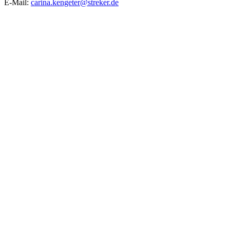
E-Mail:
carina.kengeter@streker.de