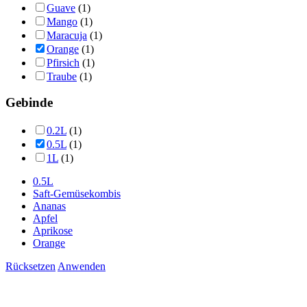
Guave
(1)
Mango
(1)
Maracuja
(1)
Orange
(1)
Pfirsich
(1)
Traube
(1)
Gebinde
0.2L
(1)
0.5L
(1)
1L
(1)
0.5L
Saft-Gemüsekombis
Ananas
Apfel
Aprikose
Orange
Rücksetzen
Anwenden