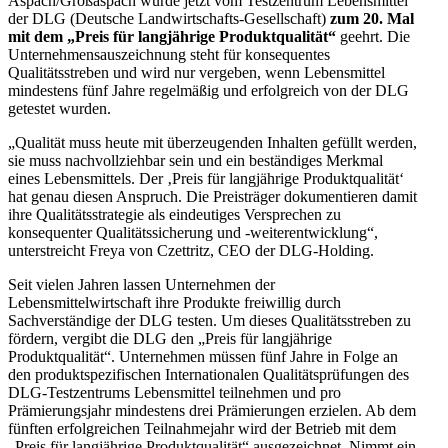
Aspach/Großaspach wurde jetzt vom Testzentrum Lebensmittel
der DLG (Deutsche Landwirtschafts-Gesellschaft)
zum 20. Mal
mit dem „Preis für langjährige Produktqualität“
geehrt. Die
Unternehmensauszeichnung steht für konsequentes
Qualitätsstreben und wird nur vergeben, wenn Lebensmittel
mindestens fünf Jahre regelmäßig und erfolgreich von der DLG
getestet wurden.
„Qualität muss heute mit überzeugenden Inhalten gefüllt werden,
sie muss nachvollziehbar sein und ein beständiges Merkmal
eines Lebensmittels. Der ‚Preis für langjährige Produktqualität‘
hat genau diesen Anspruch. Die Preisträger dokumentieren damit
ihre Qualitätsstrategie als eindeutiges Versprechen zu
konsequenter Qualitätssicherung und -weiterentwicklung“,
unterstreicht Freya von Czettritz, CEO der DLG-Holding.
Seit vielen Jahren lassen Unternehmen der
Lebensmittelwirtschaft ihre Produkte freiwillig durch
Sachverständige der DLG testen. Um dieses Qualitätsstreben zu
fördern, vergibt die DLG den „Preis für langjährige
Produktqualität“. Unternehmen müssen fünf Jahre in Folge an
den produktspezifischen Internationalen Qualitätsprüfungen des
DLG-Testzentrums Lebensmittel teilnehmen und pro
Prämierungsjahr mindestens drei Prämierungen erzielen. Ab dem
fünften erfolgreichen Teilnahmejahr wird der Betrieb mit dem
„Preis für langjährige Produktqualität“ ausgezeichnet. Nimmt ein