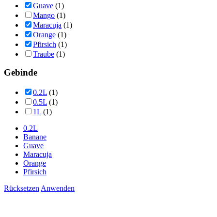
Guave
(1)
Mango
(1)
Maracuja
(1)
Orange
(1)
Pfirsich
(1)
Traube
(1)
Gebinde
0.2L
(1)
0.5L
(1)
1L
(1)
0.2L
Banane
Guave
Maracuja
Orange
Pfirsich
Rücksetzen
Anwenden