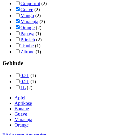
Grapefruit
(2)
Guave
(2)
Mango
(2)
Maracuja
(2)
Orange
(2)
Papaya
(1)
Pfirsich
(2)
Traube
(1)
Zitrone
(1)
Gebinde
0.2L
(1)
0.5L
(1)
1L
(2)
Apfel
Aprikose
Banane
Guave
Maracuja
Orange