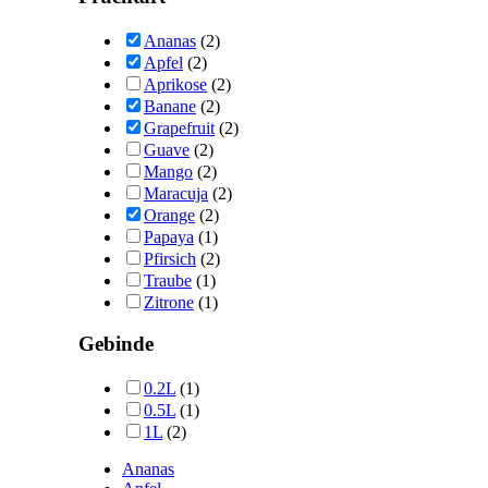
Ananas
(2)
Apfel
(2)
Aprikose
(2)
Banane
(2)
Grapefruit
(2)
Guave
(2)
Mango
(2)
Maracuja
(2)
Orange
(2)
Papaya
(1)
Pfirsich
(2)
Traube
(1)
Zitrone
(1)
Gebinde
0.2L
(1)
0.5L
(1)
1L
(2)
Ananas