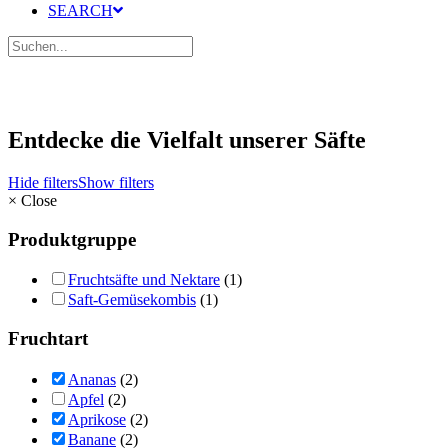
SEARCH
Entdecke die Vielfalt unserer Säfte
Hide filters
Show filters
×
Close
Produktgruppe
Fruchtsäfte und Nektare
(1)
Saft-Gemüsekombis
(1)
Fruchtart
Ananas
(2)
Apfel
(2)
Aprikose
(2)
Banane
(2)