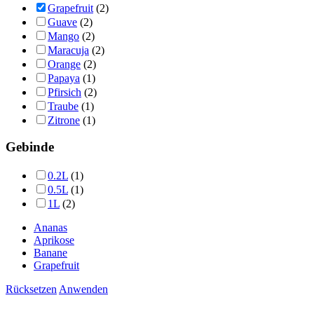
Grapefruit
(2)
Guave
(2)
Mango
(2)
Maracuja
(2)
Orange
(2)
Papaya
(1)
Pfirsich
(2)
Traube
(1)
Zitrone
(1)
Gebinde
0.2L
(1)
0.5L
(1)
1L
(2)
Ananas
Aprikose
Banane
Grapefruit
Rücksetzen
Anwenden