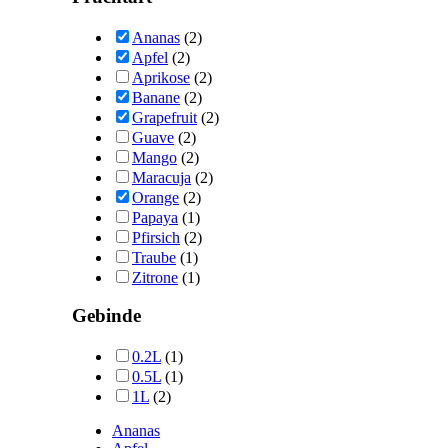
Ananas
(2)
Apfel
(2)
Aprikose
(2)
Banane
(2)
Grapefruit
(2)
Guave
(2)
Mango
(2)
Maracuja
(2)
Orange
(2)
Papaya
(1)
Pfirsich
(2)
Traube
(1)
Zitrone
(1)
Gebinde
0.2L
(1)
0.5L
(1)
1L
(2)
Ananas