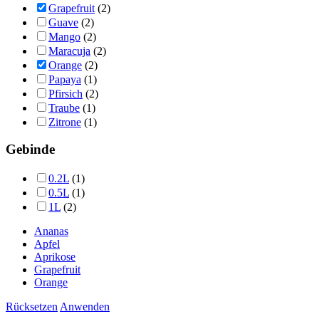
Grapefruit
(2)
Guave
(2)
Mango
(2)
Maracuja
(2)
Orange
(2)
Papaya
(1)
Pfirsich
(2)
Traube
(1)
Zitrone
(1)
Gebinde
0.2L
(1)
0.5L
(1)
1L
(2)
Ananas
Apfel
Aprikose
Grapefruit
Orange
Rücksetzen
Anwenden