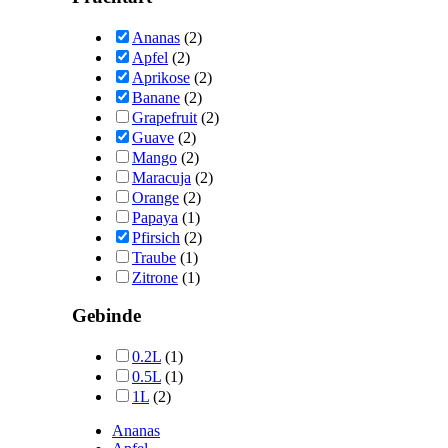
Ananas
(2)
Apfel
(2)
Aprikose
(2)
Banane
(2)
Grapefruit
(2)
Guave
(2)
Mango
(2)
Maracuja
(2)
Orange
(2)
Papaya
(1)
Pfirsich
(2)
Traube
(1)
Zitrone
(1)
Gebinde
0.2L
(1)
0.5L
(1)
1L
(2)
Ananas