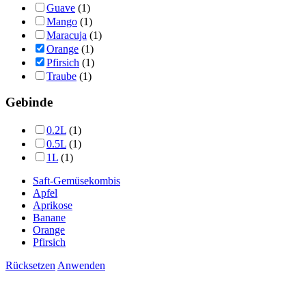
Guave
(1)
Mango
(1)
Maracuja
(1)
Orange
(1)
Pfirsich
(1)
Traube
(1)
Gebinde
0.2L
(1)
0.5L
(1)
1L
(1)
Saft-Gemüsekombis
Apfel
Aprikose
Banane
Orange
Pfirsich
Rücksetzen
Anwenden