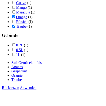
Guave
(1)
Mango
(1)
Maracuja
(1)
Orange
(1)
Pfirsich
(1)
Traube
(1)
Gebinde
0.2L
(1)
0.5L
(1)
1L
(1)
Saft-Gemüsekombis
Ananas
Grapefruit
Orange
Traube
Rücksetzen
Anwenden