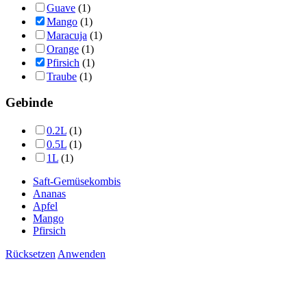
Guave
(1)
Mango
(1)
Maracuja
(1)
Orange
(1)
Pfirsich
(1)
Traube
(1)
Gebinde
0.2L
(1)
0.5L
(1)
1L
(1)
Saft-Gemüsekombis
Ananas
Apfel
Mango
Pfirsich
Rücksetzen
Anwenden