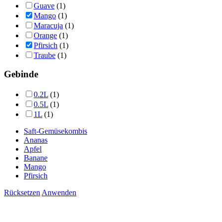
Guave
(1)
Mango
(1)
Maracuja
(1)
Orange
(1)
Pfirsich
(1)
Traube
(1)
Gebinde
0.2L
(1)
0.5L
(1)
1L
(1)
Saft-Gemüsekombis
Ananas
Apfel
Banane
Mango
Pfirsich
Rücksetzen
Anwenden