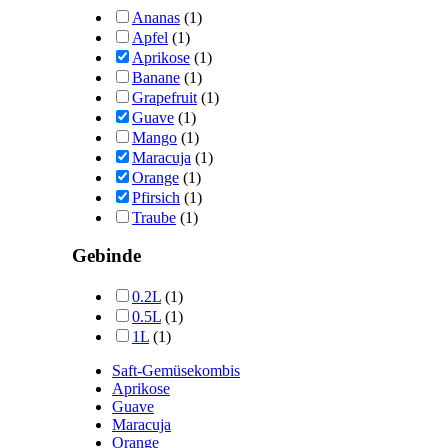
Ananas
(1)
Apfel
(1)
Aprikose
(1)
Banane
(1)
Grapefruit
(1)
Guave
(1)
Mango
(1)
Maracuja
(1)
Orange
(1)
Pfirsich
(1)
Traube
(1)
Gebinde
0.2L
(1)
0.5L
(1)
1L
(1)
Saft-Gemüsekombis
Aprikose
Guave
Maracuja
Orange