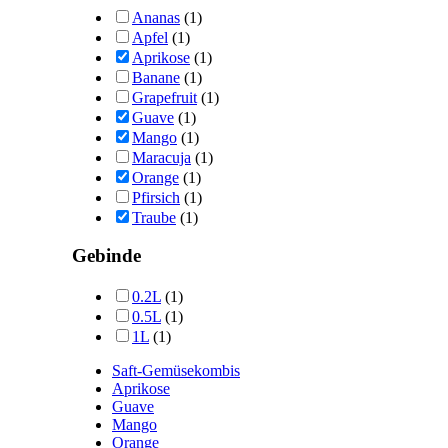
Ananas
(1)
Apfel
(1)
Aprikose
(1)
Banane
(1)
Grapefruit
(1)
Guave
(1)
Mango
(1)
Maracuja
(1)
Orange
(1)
Pfirsich
(1)
Traube
(1)
Gebinde
0.2L
(1)
0.5L
(1)
1L
(1)
Saft-Gemüsekombis
Aprikose
Guave
Mango
Orange