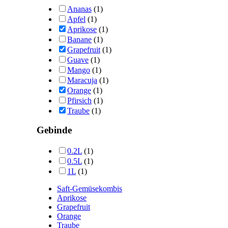
Ananas
(1)
Apfel
(1)
Aprikose
(1)
Banane
(1)
Grapefruit
(1)
Guave
(1)
Mango
(1)
Maracuja
(1)
Orange
(1)
Pfirsich
(1)
Traube
(1)
Gebinde
0.2L
(1)
0.5L
(1)
1L
(1)
Saft-Gemüsekombis
Aprikose
Grapefruit
Orange
Traube