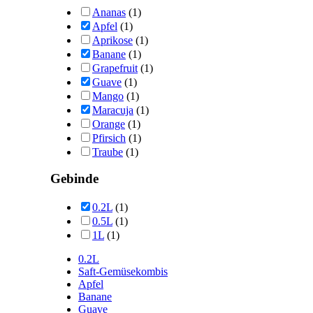
Ananas
(1)
Apfel
(1)
Aprikose
(1)
Banane
(1)
Grapefruit
(1)
Guave
(1)
Mango
(1)
Maracuja
(1)
Orange
(1)
Pfirsich
(1)
Traube
(1)
Gebinde
0.2L
(1)
0.5L
(1)
1L
(1)
0.2L
Saft-Gemüsekombis
Apfel
Banane
Guave