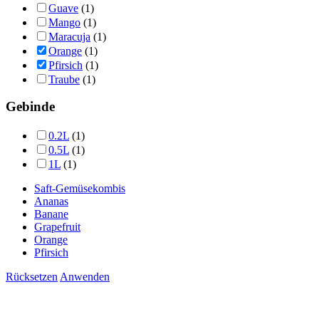
Guave
(1)
Mango
(1)
Maracuja
(1)
Orange
(1)
Pfirsich
(1)
Traube
(1)
Gebinde
0.2L
(1)
0.5L
(1)
1L
(1)
Saft-Gemüsekombis
Ananas
Banane
Grapefruit
Orange
Pfirsich
Rücksetzen
Anwenden