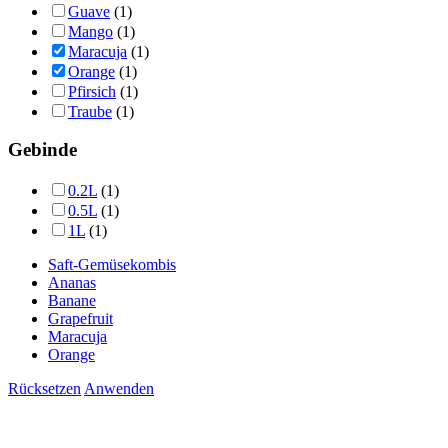
Guave
(1)
Mango
(1)
Maracuja
(1)
Orange
(1)
Pfirsich
(1)
Traube
(1)
Gebinde
0.2L
(1)
0.5L
(1)
1L
(1)
Saft-Gemüsekombis
Ananas
Banane
Grapefruit
Maracuja
Orange
Rücksetzen
Anwenden