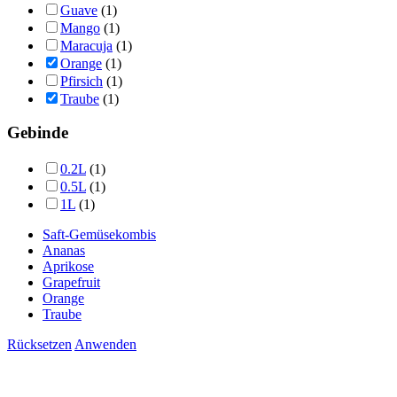
Guave
(1)
Mango
(1)
Maracuja
(1)
Orange
(1)
Pfirsich
(1)
Traube
(1)
Gebinde
0.2L
(1)
0.5L
(1)
1L
(1)
Saft-Gemüsekombis
Ananas
Aprikose
Grapefruit
Orange
Traube
Rücksetzen
Anwenden