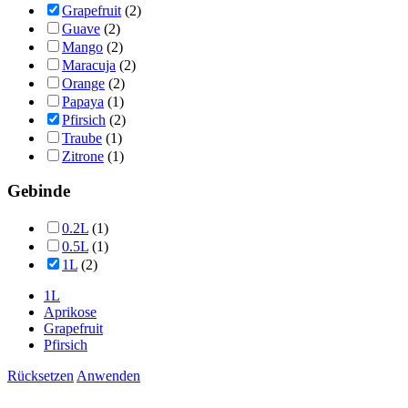
Grapefruit
(2)
Guave
(2)
Mango
(2)
Maracuja
(2)
Orange
(2)
Papaya
(1)
Pfirsich
(2)
Traube
(1)
Zitrone
(1)
Gebinde
0.2L
(1)
0.5L
(1)
1L
(2)
1L
Aprikose
Grapefruit
Pfirsich
Rücksetzen
Anwenden