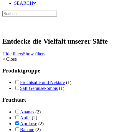
SEARCH
Entdecke die Vielfalt unserer Säfte
Hide filters
Show filters
×
Close
Produktgruppe
Fruchtsäfte und Nektare
(1)
Saft-Gemüsekombis
(1)
Fruchtart
Ananas
(2)
Apfel
(2)
Aprikose
(2)
Banane
(2)