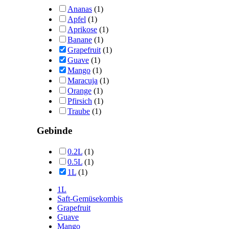
Ananas
(1)
Apfel
(1)
Aprikose
(1)
Banane
(1)
Grapefruit
(1)
Guave
(1)
Mango
(1)
Maracuja
(1)
Orange
(1)
Pfirsich
(1)
Traube
(1)
Gebinde
0.2L
(1)
0.5L
(1)
1L
(1)
1L
Saft-Gemüsekombis
Grapefruit
Guave
Mango