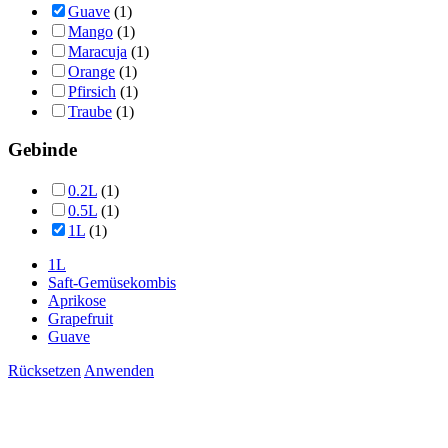
Guave
(1)
Mango
(1)
Maracuja
(1)
Orange
(1)
Pfirsich
(1)
Traube
(1)
Gebinde
0.2L
(1)
0.5L
(1)
1L
(1)
1L
Saft-Gemüsekombis
Aprikose
Grapefruit
Guave
Rücksetzen
Anwenden