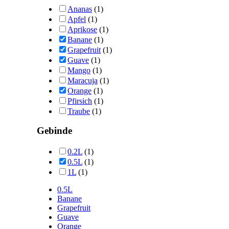
Ananas
(1)
Apfel
(1)
Aprikose
(1)
Banane
(1)
Grapefruit
(1)
Guave
(1)
Mango
(1)
Maracuja
(1)
Orange
(1)
Pfirsich
(1)
Traube
(1)
Gebinde
0.2L
(1)
0.5L
(1)
1L
(1)
0.5L
Banane
Grapefruit
Guave
Orange