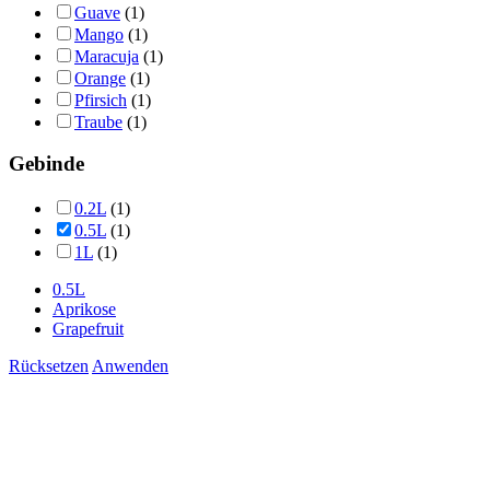
Guave
(1)
Mango
(1)
Maracuja
(1)
Orange
(1)
Pfirsich
(1)
Traube
(1)
Gebinde
0.2L
(1)
0.5L
(1)
1L
(1)
0.5L
Aprikose
Grapefruit
Rücksetzen
Anwenden