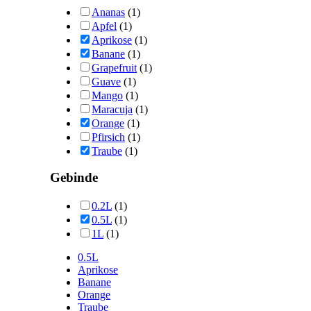
Ananas
(1)
Apfel
(1)
Aprikose
(1)
Banane
(1)
Grapefruit
(1)
Guave
(1)
Mango
(1)
Maracuja
(1)
Orange
(1)
Pfirsich
(1)
Traube
(1)
Gebinde
0.2L
(1)
0.5L
(1)
1L
(1)
0.5L
Aprikose
Banane
Orange
Traube