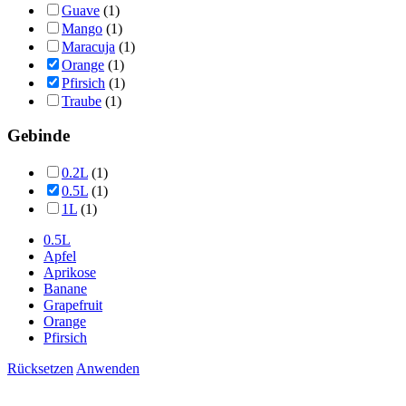
Guave
(1)
Mango
(1)
Maracuja
(1)
Orange
(1)
Pfirsich
(1)
Traube
(1)
Gebinde
0.2L
(1)
0.5L
(1)
1L
(1)
0.5L
Apfel
Aprikose
Banane
Grapefruit
Orange
Pfirsich
Rücksetzen
Anwenden