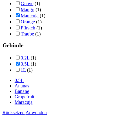
Guave
(1)
Mango
(1)
Maracuja
(1)
Orange
(1)
Pfirsich
(1)
Traube
(1)
Gebinde
0.2L
(1)
0.5L
(1)
1L
(1)
0.5L
Ananas
Banane
Grapefruit
Maracuja
Rücksetzen
Anwenden