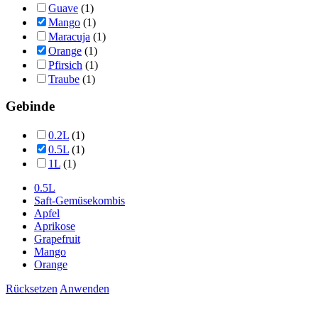
Guave
(1)
Mango
(1)
Maracuja
(1)
Orange
(1)
Pfirsich
(1)
Traube
(1)
Gebinde
0.2L
(1)
0.5L
(1)
1L
(1)
0.5L
Saft-Gemüsekombis
Apfel
Aprikose
Grapefruit
Mango
Orange
Rücksetzen
Anwenden