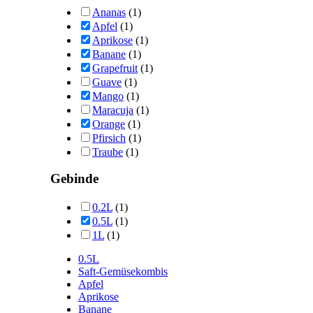
Ananas
(1)
Apfel
(1)
Aprikose
(1)
Banane
(1)
Grapefruit
(1)
Guave
(1)
Mango
(1)
Maracuja
(1)
Orange
(1)
Pfirsich
(1)
Traube
(1)
Gebinde
0.2L
(1)
0.5L
(1)
1L
(1)
0.5L
Saft-Gemüsekombis
Apfel
Aprikose
Banane