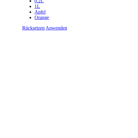
0.2L
1L
Apfel
Orange
Rücksetzen
Anwenden