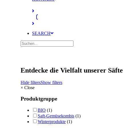
SEARCH
Entdecke die Vielfalt unserer Säfte
Hide filters
Show filters
×
Close
Produktgruppe
BIO
(1)
Saft-Gemüsekombis
(1)
Winterprodukte
(1)