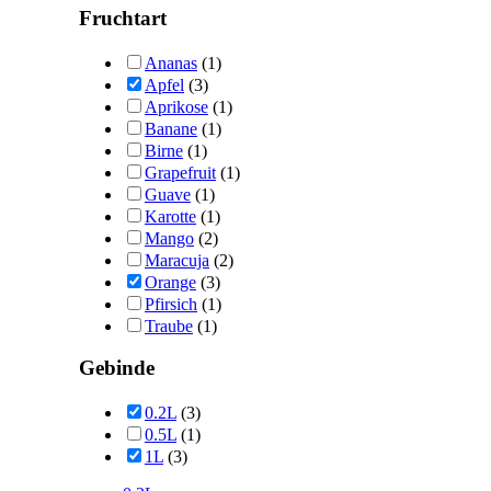
Fruchtart
Ananas
(1)
Apfel
(3)
Aprikose
(1)
Banane
(1)
Birne
(1)
Grapefruit
(1)
Guave
(1)
Karotte
(1)
Mango
(2)
Maracuja
(2)
Orange
(3)
Pfirsich
(1)
Traube
(1)
Gebinde
0.2L
(3)
0.5L
(1)
1L
(3)