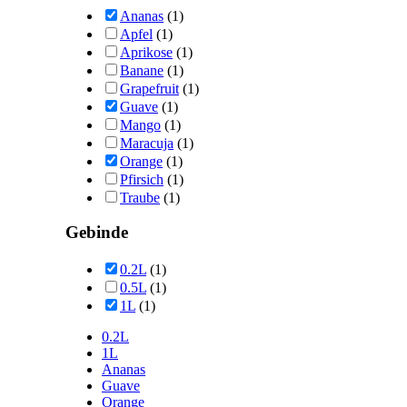
Ananas
(1)
Apfel
(1)
Aprikose
(1)
Banane
(1)
Grapefruit
(1)
Guave
(1)
Mango
(1)
Maracuja
(1)
Orange
(1)
Pfirsich
(1)
Traube
(1)
Gebinde
0.2L
(1)
0.5L
(1)
1L
(1)
0.2L
1L
Ananas
Guave
Orange