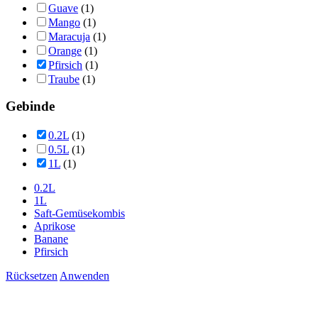
Guave
(1)
Mango
(1)
Maracuja
(1)
Orange
(1)
Pfirsich
(1)
Traube
(1)
Gebinde
0.2L
(1)
0.5L
(1)
1L
(1)
0.2L
1L
Saft-Gemüsekombis
Aprikose
Banane
Pfirsich
Rücksetzen
Anwenden