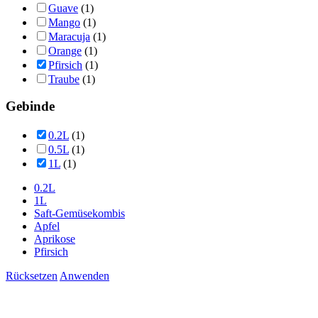
Guave
(1)
Mango
(1)
Maracuja
(1)
Orange
(1)
Pfirsich
(1)
Traube
(1)
Gebinde
0.2L
(1)
0.5L
(1)
1L
(1)
0.2L
1L
Saft-Gemüsekombis
Apfel
Aprikose
Pfirsich
Rücksetzen
Anwenden