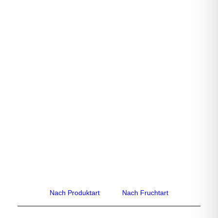
Quick-View
Multivitamin Saft
Nach Produktart
Nach Fruchtart