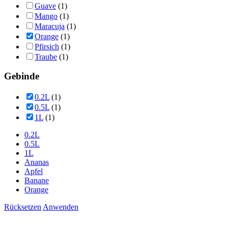
Guave
(1)
Mango
(1)
Maracuja
(1)
Orange
(1)
Pfirsich
(1)
Traube
(1)
Gebinde
0.2L
(1)
0.5L
(1)
1L
(1)
0.2L
0.5L
1L
Ananas
Apfel
Banane
Orange
Rücksetzen
Anwenden