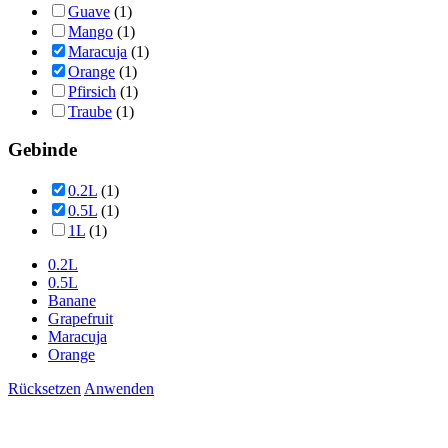
Guave
(1)
Mango
(1)
Maracuja
(1)
Orange
(1)
Pfirsich
(1)
Traube
(1)
Gebinde
0.2L
(1)
0.5L
(1)
1L
(1)
0.2L
0.5L
Banane
Grapefruit
Maracuja
Orange
Rücksetzen
Anwenden