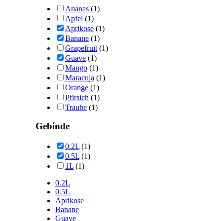
Ananas
(1)
Apfel
(1)
Aprikose
(1)
Banane
(1)
Grapefruit
(1)
Guave
(1)
Mango
(1)
Maracuja
(1)
Orange
(1)
Pfirsich
(1)
Traube
(1)
Gebinde
0.2L
(1)
0.5L
(1)
1L
(1)
0.2L
0.5L
Aprikose
Banane
Guave