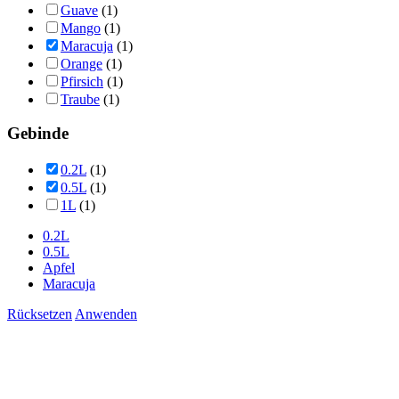
Guave
(1)
Mango
(1)
Maracuja
(1)
Orange
(1)
Pfirsich
(1)
Traube
(1)
Gebinde
0.2L
(1)
0.5L
(1)
1L
(1)
0.2L
0.5L
Apfel
Maracuja
Rücksetzen
Anwenden