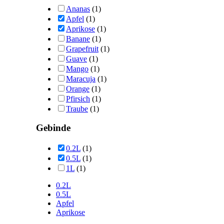
Ananas
(1)
Apfel
(1)
Aprikose
(1)
Banane
(1)
Grapefruit
(1)
Guave
(1)
Mango
(1)
Maracuja
(1)
Orange
(1)
Pfirsich
(1)
Traube
(1)
Gebinde
0.2L
(1)
0.5L
(1)
1L
(1)
0.2L
0.5L
Apfel
Aprikose