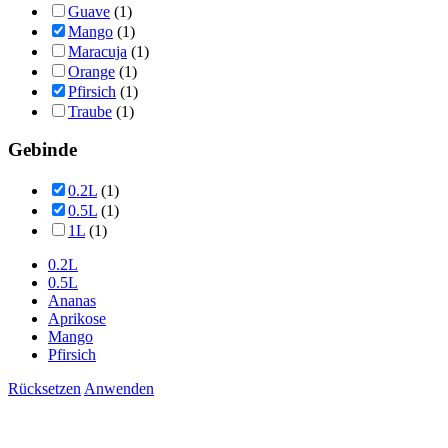
Guave
(1)
Mango
(1)
Maracuja
(1)
Orange
(1)
Pfirsich
(1)
Traube
(1)
Gebinde
0.2L
(1)
0.5L
(1)
1L
(1)
0.2L
0.5L
Ananas
Aprikose
Mango
Pfirsich
Rücksetzen
Anwenden