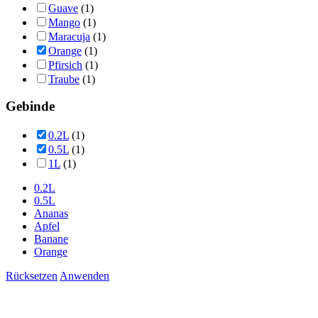
Guave
(1)
Mango
(1)
Maracuja
(1)
Orange
(1)
Pfirsich
(1)
Traube
(1)
Gebinde
0.2L
(1)
0.5L
(1)
1L
(1)
0.2L
0.5L
Ananas
Apfel
Banane
Orange
Rücksetzen
Anwenden