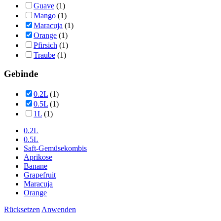
Guave
(1)
Mango
(1)
Maracuja
(1)
Orange
(1)
Pfirsich
(1)
Traube
(1)
Gebinde
0.2L
(1)
0.5L
(1)
1L
(1)
0.2L
0.5L
Saft-Gemüsekombis
Aprikose
Banane
Grapefruit
Maracuja
Orange
Rücksetzen
Anwenden