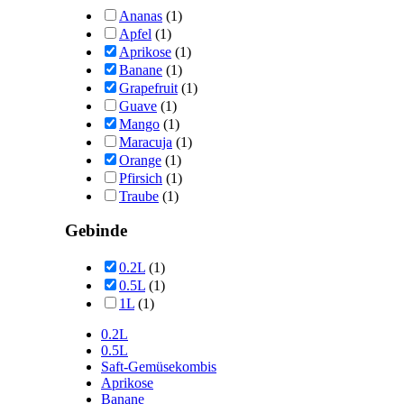
Ananas
(1)
Apfel
(1)
Aprikose
(1)
Banane
(1)
Grapefruit
(1)
Guave
(1)
Mango
(1)
Maracuja
(1)
Orange
(1)
Pfirsich
(1)
Traube
(1)
Gebinde
0.2L
(1)
0.5L
(1)
1L
(1)
0.2L
0.5L
Saft-Gemüsekombis
Aprikose
Banane